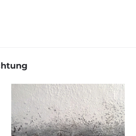
chtung
MEHR ERFAHREN