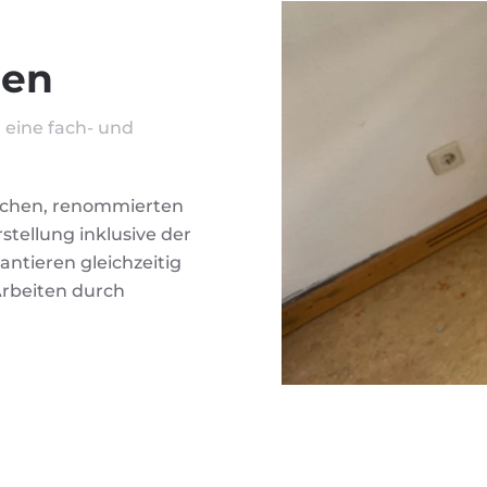
nen
 eine fach- und
schen, renommierten
stellung inklusive der
antieren gleichzeitig
Arbeiten durch