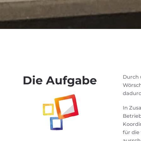
Die Aufgabe
Durch 
Wörsch
dadurc
In Zus
Betrie
Koordin
für di
ausschl